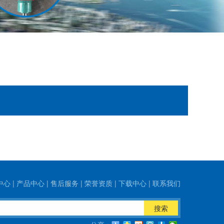
中心
|
产品中心
|
售后服务
|
荣誉资质
|
下载中心
|
联系我们
搜索