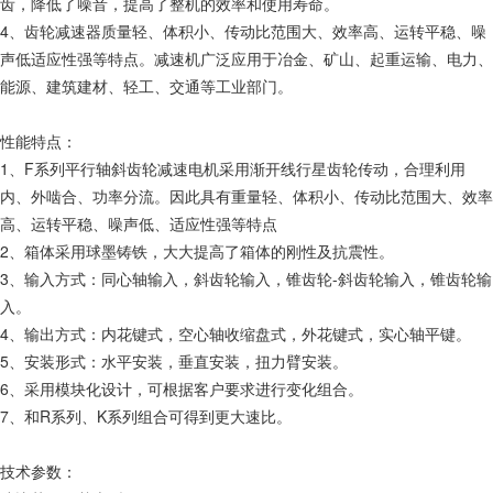
齿，降低了噪音，提高了整机的效率和使用寿命。
4、齿轮减速器质量轻、体积小、传动比范围大、效率高、运转平稳、噪
声低适应性强等特点。减速机广泛应用于冶金、矿山、起重运输、电力、
能源、建筑建材、轻工、交通等工业部门。
性能特点：
1、F系列平行轴斜齿轮减速电机采用渐开线行星齿轮传动，合理利用
内、外啮合、功率分流。因此具有重量轻、体积小、传动比范围大、效率
高、运转平稳、噪声低、适应性强等特点
2、箱体采用球墨铸铁，大大提高了箱体的刚性及抗震性。
3、输入方式：同心轴输入，斜齿轮输入，锥齿轮-斜齿轮输入，锥齿轮输
入。
4、输出方式：内花键式，空心轴收缩盘式，外花键式，实心轴平键。
5、安装形式：水平安装，垂直安装，扭力臂安装。
6、采用模块化设计，可根据客户要求进行变化组合。
7、和R系列、K系列组合可得到更大速比。
技术参数：