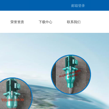
邮箱登录
荣誉资质
下载中心
联系我们