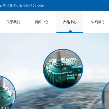
电子邮箱：jsj66@163.com
关于我们
新闻中心
产品中心
售后服务