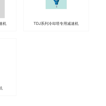
速机
TDJ系列冷却塔专用减速机
机