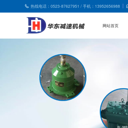
热线电话：0523-87627951 / 手机：13952656988
网站首页