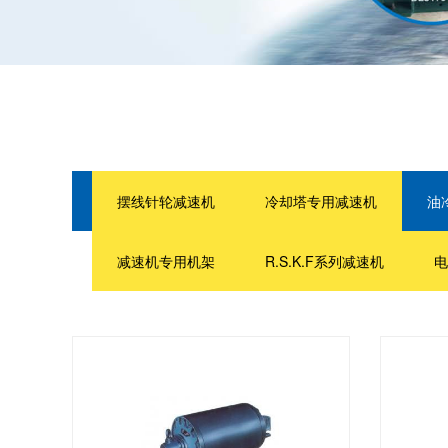
摆线针轮减速机
冷却塔专用减速机
油
减速机专用机架
R.S.K.F系列减速机
电