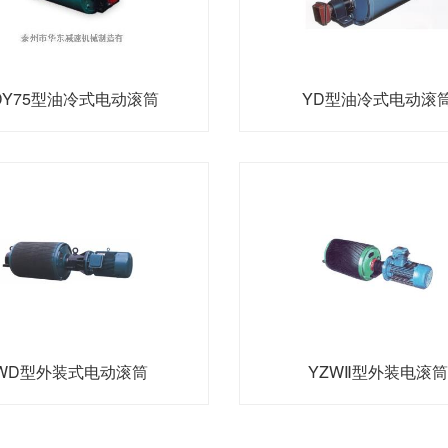
DY75型油冷式电动滚筒
YD型油冷式电动滚
WD型外装式电动滚筒
YZWⅡ型外装电滚筒